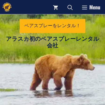
コ
Menu
ン
テ
ン
ベアスプレーをレンタル！
ツ
アラスカ初のベアスプレーレンタル
へ
会社
ス
キ
ッ
プ