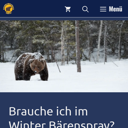
Zum
Menü
Inhalt
springen
Brauche ich im
Winter Bärenspray?