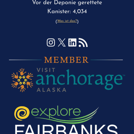
Vor der Deponie gerettete
Kanister: 4,034
Was ist das?
(
)
Instagram
X
LinkedIn
RSS-Feed