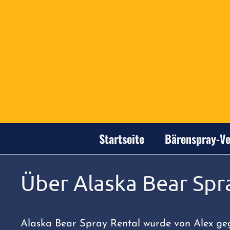
Zum
Inhalt
springen
Startseite
Bärenspray-Ve
Über Alaska Bear Sp
Alaska Bear Spray Rental wurde von Alex geg