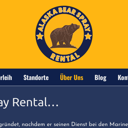
rleih
Standorte
Über Uns
Blog
Kon
ray Rental…
ründet, nachdem er seinen Dienst bei den Marine