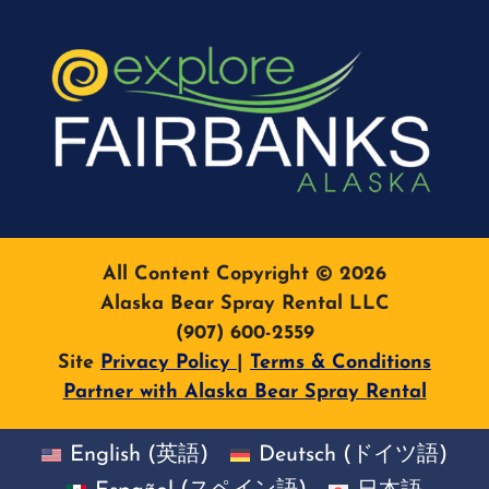
All Content Copyright © 2026
Alaska Bear Spray Rental LLC
(907) 600-2559
Site
Privacy Policy
|
Terms & Conditions
Partner with Alaska Bear Spray Rental
English
(
英語
)
Deutsch
(
ドイツ語
)