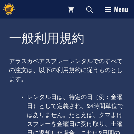
コ
Menu
ン
テ
ン
一般利用規約
ツ
へ
ス
アラスカベアスプレーレンタルでのすべて
キ
の注文は、以下の利用規約に従うものとし
ッ
ます。
プ
レンタル日は、特定の日（例：金曜
日）として定義され、24時間単位で
はありません。たとえば、クマよけ
スプレーを金曜日に受け取り、土曜
日に返却した場合、これは2日間の