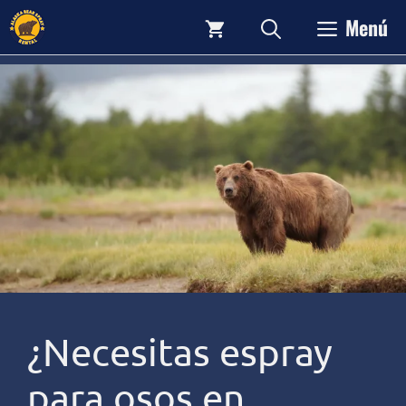
Saltar
Menú
al
contenido
¿Necesitas espray
para osos en